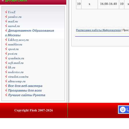
ДРУЗЬЯ САЙТА
10
x
16.00-16.40
10
√
UcoZ
√
yandex.ru
√
mail.ru
√
narod.ru
√
Департамент Образования
Расписание работы Информатики
| Прос
г.Москвы
√
Likbezz.ucoz.ru
√
rambler.ru
√
vpost.ru
√
post.ru
√
sysadmin.ru
√
soft.mail.ru
√
lib.ru
√
nodevice.ru
√
viruslist.com/ru
√
ultracomp.ru
√
Все для веб-мастера
√
Программы для всех
√
Лучшие сайты Рунета
Copyright
Flesh
2007-2026