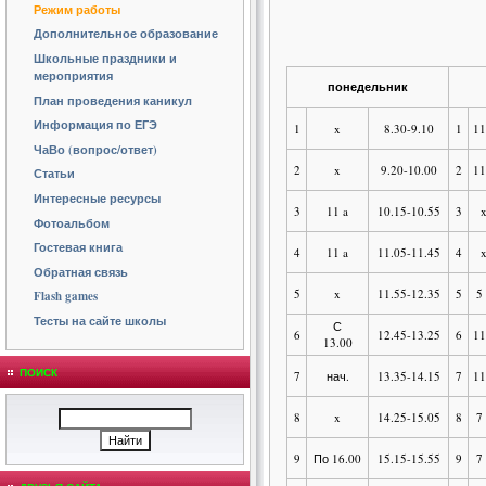
Режим работы
Дополнительное образование
Школьные праздники и
мероприятия
понедельник
План проведения каникул
Информация по ЕГЭ
1
x
8.30-9.10
1
11
ЧаВо (вопрос/ответ)
2
x
9.20-10.00
2
11
Статьи
Интересные ресурсы
3
11 a
10.15-10.55
3
Фотоальбом
Гостевая книга
4
11 a
11.05-11.45
4
Обратная связь
5
x
11.55-12.35
5
5
Flash games
Тесты на сайте школы
С
6
12.45-13.25
6
11
13.00
ПОИСК
7
нач.
13.35-14.15
7
11
8
x
14.25-15.05
8
7
9
По 16.00
15.15-15.55
9
7