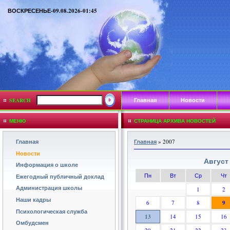
ВОСКРЕСЕНЬЕ-09.08.2026-01:45
Главная
Новости
SEARCH
МЕНЮ
СТРАНИЦА АРХИВА НОВОСТЕЙ
Главная
Главная
»
2007
Новости
Август 
Информация о школе
Пн
Вт
Ср
Чт
Ежегодный публичный доклад
Администрация школы
1
2
Наши кадры
6
7
8
9
Психологическая служба
13
14
15
16
Омбудсмен