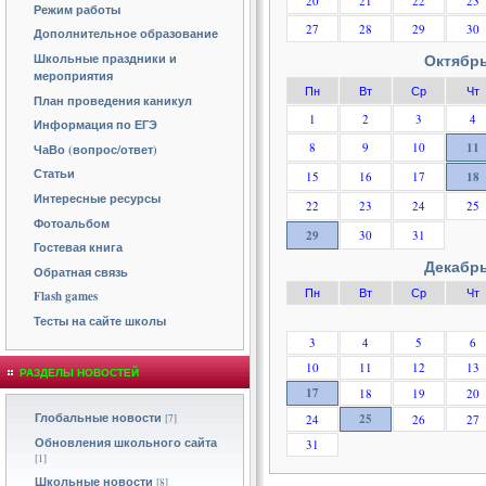
20
21
22
23
Режим работы
27
28
29
30
Дополнительное образование
Октябрь
Школьные праздники и
мероприятия
Пн
Вт
Ср
Чт
План проведения каникул
1
2
3
4
Информация по ЕГЭ
8
9
10
11
ЧаВо (вопрос/ответ)
Статьи
15
16
17
18
Интересные ресурсы
22
23
24
25
Фотоальбом
29
30
31
Гостевая книга
Декабрь
Обратная связь
Пн
Вт
Ср
Чт
Flash games
Тесты на сайте школы
3
4
5
6
10
11
12
13
РАЗДЕЛЫ НОВОСТЕЙ
17
18
19
20
Глобальные новости
25
[7]
24
26
27
Обновления школьного сайта
31
[1]
Школьные новости
[8]