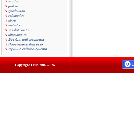
√
vpost.ru
√
post.ru
√
sysadmin.ru
√
soft.mail.ru
√
lib.ru
√
nodevice.ru
√
viruslist.com/ru
√
ultracomp.ru
√
Все для веб-мастера
√
Программы для всех
√
Лучшие сайты Рунета
Copyright
Flesh
2007-2026