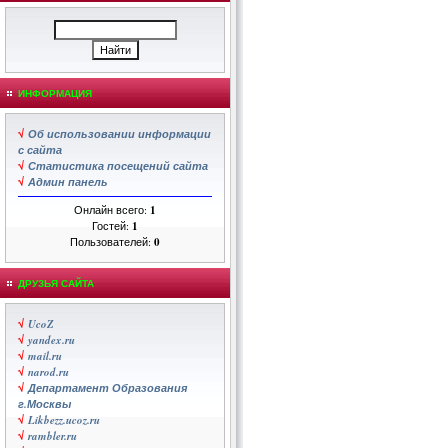
ИНФОРМАЦИЯ
√
Об использовании информации
с сайта
√
Статистика посещений сайта
√
Админ панель
Онлайн всего:
1
Гостей:
1
Пользователей:
0
ДРУЗЬЯ САЙТА
√
UcoZ
√
yandex.ru
√
mail.ru
√
narod.ru
√
Департамент Образования
г.Москвы
√
Likbezz.ucoz.ru
√
rambler.ru