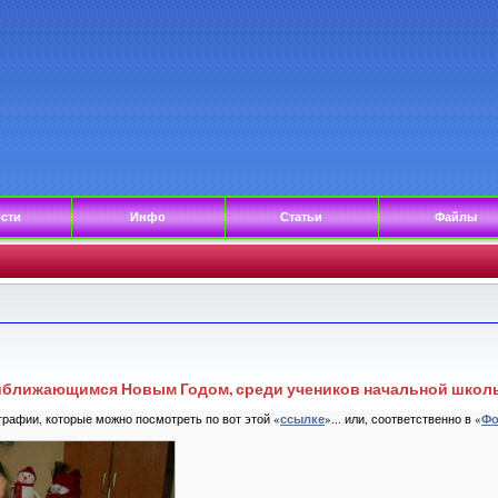
сти
Инфо
Статьи
Файлы
приближающимся Новым Годом, среди учеников начальной школ
рафии, которые можно посмотреть по вот этой «
ссылке
»... или, соответственно в «
Фо