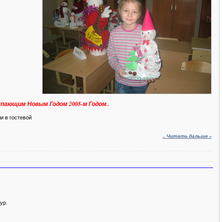
пающим Новым Годом 2008-м Годом..
и в гостевой
...
Читать дальше »
тур.