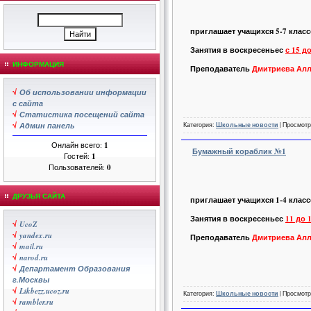
приглашает учащихся 5-7 класс
Занятия в воскресеньес
с 15 д
ИНФОРМАЦИЯ
Преподаватель
Дмитриева Алл
√
Об использовании информации
с сайта
√
Статистика посещений сайта
√
Админ панель
Категория:
Школьные новости
| Просмотр
Онлайн всего:
1
Бумажный кораблик №1
Гостей:
1
Пользователей:
0
ДРУЗЬЯ САЙТА
приглашает учащихся 1-4 клас
Занятия в воскресеньес
11 до 
√
UcoZ
√
yandex.ru
Преподаватель
Дмитриева Алл
√
mail.ru
√
narod.ru
√
Департамент Образования
г.Москвы
√
Likbezz.ucoz.ru
Категория:
Школьные новости
| Просмотр
√
rambler.ru