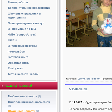
Режим работы
Дополнительное образование
Школьные праздники и
мероприятия
План проведения каникул
Информация по ЕГЭ
ЧаВо (вопрос/ответ)
Статьи
Интересные ресурсы
Фотоальбом
Гостевая книга
Обратная связь
Flash games
Тесты на сайте школы
Категория:
Школьные новости
| Просмотр
РАЗДЕЛЫ НОВОСТЕЙ
Объявление.
Глобальные новости
[7]
Обновления школьного сайта
13.11.2007 г.
будет проходить "ин
[1]
По всем вопросам Вы можете обр
Школьные новости
[8]