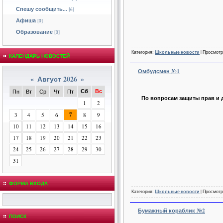
Спешу сообщить...
[6]
Афиша
[0]
Образование
[0]
Категория:
Школьные новости
| Просмотр
КАЛЕНДАРЬ НОВОСТЕЙ
Омбудсмен №1
«
Август 2026
»
Сб
Вс
Пн
Вт
Ср
Чт
Пт
По вопросам защиты прав и 
1
2
7
3
4
5
6
8
9
10
11
12
13
14
15
16
17
18
19
20
21
22
23
24
25
26
27
28
29
30
31
ФОРМА ВХОДА
Категория:
Школьные новости
| Просмотр
Бумажный кораблик №2
ПОИСК