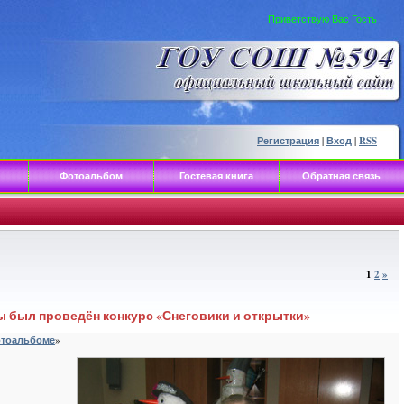
Приветствую Вас Гость
Регистрация
|
Вход
|
RSS
Фотоальбом
Гостевая книга
Обратная связь
1
2
»
ы был проведён конкурс «Снеговики и открытки»
тоальбоме
»