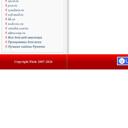
√
vpost.ru
√
post.ru
√
sysadmin.ru
√
soft.mail.ru
√
lib.ru
√
nodevice.ru
√
viruslist.com/ru
√
ultracomp.ru
√
Все для веб-мастера
√
Программы для всех
√
Лучшие сайты Рунета
Copyright
Flesh
2007-2026