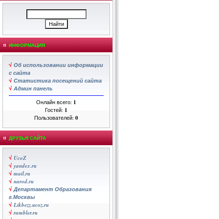
ИНФОРМАЦИЯ
√
Об использовании информации
с сайта
√
Статистика посещений сайта
√
Админ панель
Онлайн всего:
1
Гостей:
1
Пользователей:
0
ДРУЗЬЯ САЙТА
√
UcoZ
√
yandex.ru
√
mail.ru
√
narod.ru
√
Департамент Образования
г.Москвы
√
Likbezz.ucoz.ru
√
rambler.ru